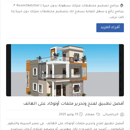
🏠 برنامج تصميم مخططات منزلك بسهولة بدون خبرة | RoomSketcher 📌
برنامج رائع و سهل للغاية يسمح لك بتصميم مخططات منزلك دون خبرة إذا
كنت ترغب...
أقراء المزيد
أفضل تطبيق لفتح وتحرير ملفات أوتوكاد على الهاتف
الرياضياتى
معمار
13 يوليو 2025
أفضل تطبيق لفتح وتحرير ملفات أوتوكاد على الهاتف في عصر السرعة والتطور
التكنولوجي، أصبح من الضروري لكل مهندس أو مصمم امتلاك أدوات تساعده...