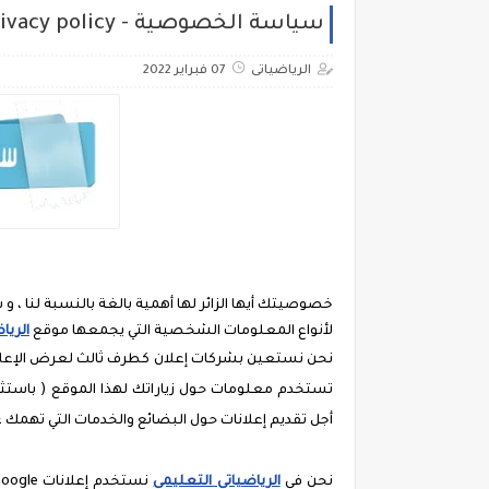
سياسة الخصوصية - Privacy policy
الرياضياتى
07 فبراير 2022
خصوصيتك أيها الزائر لها أهمية بالغة بالنسبة لنا 
لأنواع المعلومات الشخصية التي يجمعها موقع
الريا
نحن نستعين بشركات إعلان كطرف ثالث لعرض الإعلان
تستخدم معلومات حول زياراتك لهذا الموقع ( باستثناء 
أجل تقديم إعلانات حول البضائع والخدمات التي تهمك
نحن في
الرياضياتى التعليمى
نستخدم إعلانات Google بصفتها مورِّدًا مالياً خارجياً ، ولذلك تستخدم شركة جوجل