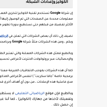
الكوكيز وإعدادات الشبكة:
إن شركة
Google
تستخدم تقنية الكوكيز لتخزين المع
معلومات محددة عن الصفحات التي تم الوصول إليها أو ز
الأكثر تفضيلا من قبلهم حتى نستطيع بدورنا تطوير م
نضيف إلى ذلك أن بعض الشركات التي تعلن في
الرياض
وبكم ، ومن هذه الشركات مثلاً شركة
Google
وبرنامجها
وبالطبع فمثل هذه الشركات المعلنة والتي تعتبر الط
والإحصائيات عبر بروتوكولات الانترنت لأغراض تحسين
كما أن هذه الشركات بموجب الاتفاقيات المبرمة معنا يح
برمجية خاصة "جافا سكربت" ) لنفس الأغراض المذكورة
مدى فاعلية هذه الإعلانات ، من دون أي أهداف أخرى قد
وبالطبع فإن موقع
الرياضياتى التعليمى
لا يستطيع
وتفعيلك لأخذها من جهازك (الكوكيز) ، كما أننا 
إن حصل ذلك .