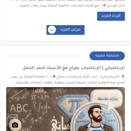
تحميل أقوى مراجعة نهائية دين للصف الثالث الثانوي الترم الثاني 2026 PDF |
كتاب الإبداع 📘✨ مع اقتراب امتحانات الثانوية العامة يبحث طلاب الصف...
أقراء المزيد
عرض المزيد
مشاركة مميزة
الرياضياتي | الرياضيات بمزاج مع الأستاذ أحمد الجمل
📘 «الرياضياتي»… حيث تُقدَّم الرياضيات بمزاج 🧠✨ ✨ مقدمة المقال في زمن
أصبح فيه التعليم الرقمي ضرورة وليس رفاهية، ظهرت صفحات تعليمية…