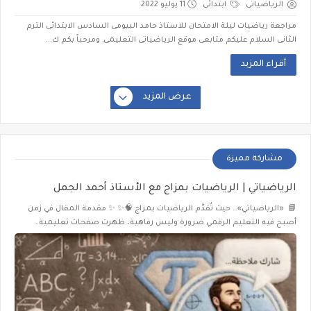
الرياضياتى
ابتدائى
11 يوليو 2022
مراجعة رياضيات ليلة الامتحان للاستاذ حامد البيومى السادس الابتدائى الترم
الثانى السلام عليكم متابعى موقع الرياضياتى التعليمى, ومرحباً بكم ك...
أقراء المزيد
عرض المزيد
مشاركة مميزة
الرياضياتي | الرياضيات بمزاج مع الأستاذ أحمد الجمل
📘 «الرياضياتي»… حيث تُقدَّم الرياضيات بمزاج 🧠✨ ✨ مقدمة المقال في زمن
أصبح فيه التعليم الرقمي ضرورة وليس رفاهية، ظهرت صفحات تعليمية…