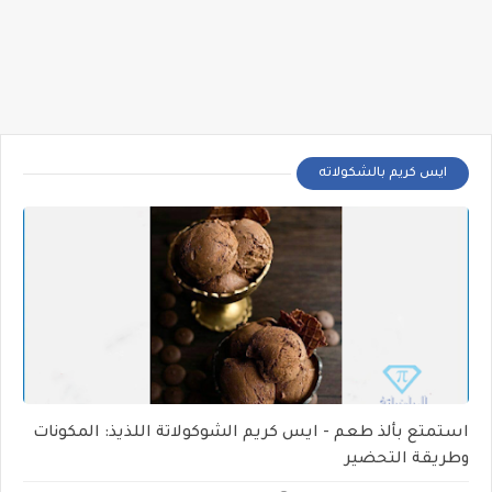
ايس كريم بالشكولاته
استمتع بألذ طعم - ايس كريم الشوكولاتة اللذيذ: المكونات
وطريقة التحضير