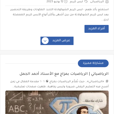
الرياضياتى
ايس كريم
12 يونيو 2023
استمتع بألذ طعم - ايس كريم الشوكولاتة اللذيذ: المكونات وطريقة التحضير
يعد ايس كريم الشوكولاتة من بين أشهى وأكثر أنواع الآيس كريم المفضلة
لدى...
أقراء المزيد
عرض المزيد
مشاركة مميزة
الرياضياتي | الرياضيات بمزاج مع الأستاذ أحمد الجمل
📘 «الرياضياتي»… حيث تُقدَّم الرياضيات بمزاج 🧠✨ ✨ مقدمة المقال في زمن
أصبح فيه التعليم الرقمي ضرورة وليس رفاهية، ظهرت صفحات تعليمية…