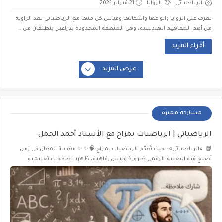
الرياضياتى
الزوايا
21 فبراير 2022
تعرف على الزوايا وانواعها واشكالها وقياس كل منها مع الرياضياتى تعد الزاوية
من أهم المفاهيم الهندسية، وهي المنطقة المحدودة بذراعين ينطلقان من...
أقراء المزيد
عرض المزيد
مشاركة مميزة
الرياضياتي | الرياضيات بمزاج مع الأستاذ أحمد الجمل
📘 «الرياضياتي»… حيث تُقدَّم الرياضيات بمزاج 🧠✨ ✨ مقدمة المقال في زمن
أصبح فيه التعليم الرقمي ضرورة وليس رفاهية، ظهرت صفحات تعليمية…