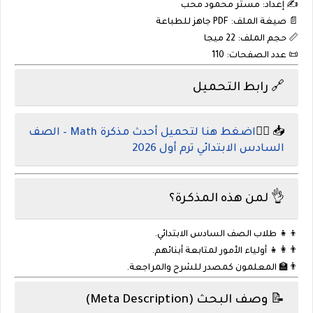
✍️
إعداد:
مستر محمود محب
📄
صيغة الملف:
PDF جاهز للطباعة
📏
حجم الملف:
22 ميجا
📜
عدد الصفحات:
110
🔗 رابط التحميل
📥 👈🏻
اضغط هنا لتحميل أحدث مذكرة Math – الصف
السادس الابتدائي ترم أول 2026
👌 لمن هذه المذكرة؟
👦👧 طلاب الصف السادس الابتدائي.
👨‍👩‍👧 أولياء الأمور لمتابعة أبنائهم.
👨‍🏫 المعلمون كمصدر للشرح والمراجعة.
📝 وصف البحث (Meta Description)