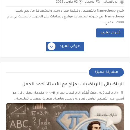
الرياضياتى
دومين
02 مارس 2023
شرح Namecheap بالتفصيل وكيفية حجز دومين واستضافة من نيم شيب
Namecheap هي شركة استضافة مواقع ونطاقات على الإنترنت تأسست في عام
2000. تتمتع ...
أقراء المزيد
عرض المزيد
مشاركة مميزة
الرياضياتي | الرياضيات بمزاج مع الأستاذ أحمد الجمل
📘 «الرياضياتي»… حيث تُقدَّم الرياضيات بمزاج 🧠✨ ✨ مقدمة المقال في زمن
أصبح فيه التعليم الرقمي ضرورة وليس رفاهية، ظهرت صفحات تعليمية…