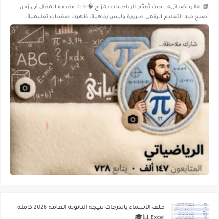
📘 «الرياضياتي»… حيث تُقدَّم الرياضيات بمزاج 🧠✨ ✨ مقدمة المقال في زمن
أصبح فيه التعليم الرقمي ضرورة وليس رفاهية، ظهرت صفحات تعليمية…
ملف الأسماء بالدرجات نتيجة الثانوية العامة 2026 كاملة
Excel 📊🎓