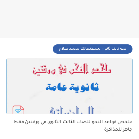
نحو تالتة ثانوى.بسطتهالك محمد صلاح
ملخص قواعد النحو للصف الثالث الثانوى في ورقتين فقط
جاهز للمذاكرة