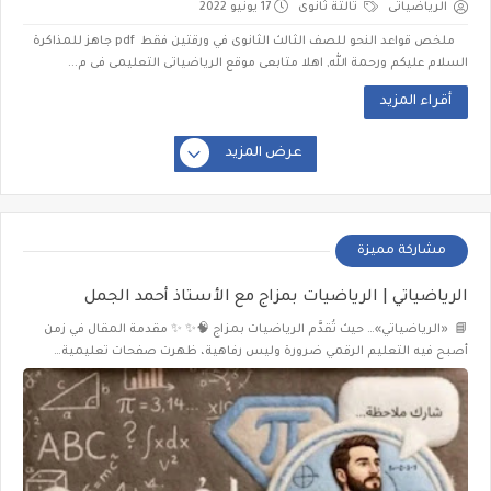
الرياضياتى
تالتة ثانوى
17 يونيو 2022
ملخص قواعد النحو للصف الثالث الثانوى في ورقتين فقط pdf جاهز للمذاكرة
السلام عليكم ورحمة الله, اهلا متابعى موقع الرياضياتى التعليمى فى م...
أقراء المزيد
عرض المزيد
مشاركة مميزة
الرياضياتي | الرياضيات بمزاج مع الأستاذ أحمد الجمل
📘 «الرياضياتي»… حيث تُقدَّم الرياضيات بمزاج 🧠✨ ✨ مقدمة المقال في زمن
أصبح فيه التعليم الرقمي ضرورة وليس رفاهية، ظهرت صفحات تعليمية…