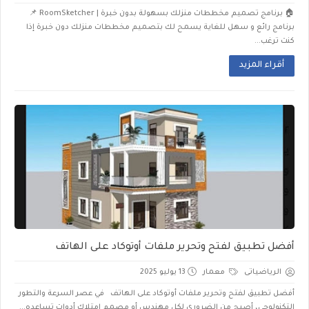
🏠 برنامج تصميم مخططات منزلك بسهولة بدون خبرة | RoomSketcher 📌
برنامج رائع و سهل للغاية يسمح لك بتصميم مخططات منزلك دون خبرة إذا
كنت ترغب...
أقراء المزيد
أفضل تطبيق لفتح وتحرير ملفات أوتوكاد على الهاتف
الرياضياتى
معمار
13 يوليو 2025
أفضل تطبيق لفتح وتحرير ملفات أوتوكاد على الهاتف في عصر السرعة والتطور
التكنولوجي، أصبح من الضروري لكل مهندس أو مصمم امتلاك أدوات تساعده...