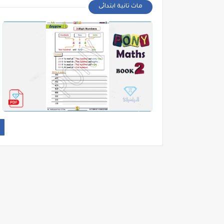
ماث تانية ابتدائى