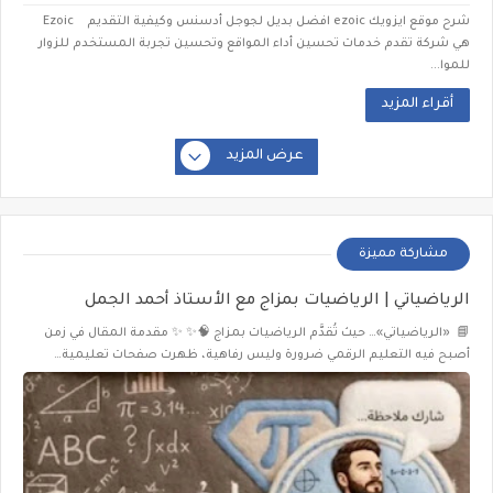
شرح موقع ايزويك ezoic افضل بديل لجوجل أدسنس وكيفية التقديم Ezoic
هي شركة تقدم خدمات تحسين أداء المواقع وتحسين تجربة المستخدم للزوار
للموا...
أقراء المزيد
عرض المزيد
مشاركة مميزة
الرياضياتي | الرياضيات بمزاج مع الأستاذ أحمد الجمل
📘 «الرياضياتي»… حيث تُقدَّم الرياضيات بمزاج 🧠✨ ✨ مقدمة المقال في زمن
أصبح فيه التعليم الرقمي ضرورة وليس رفاهية، ظهرت صفحات تعليمية…