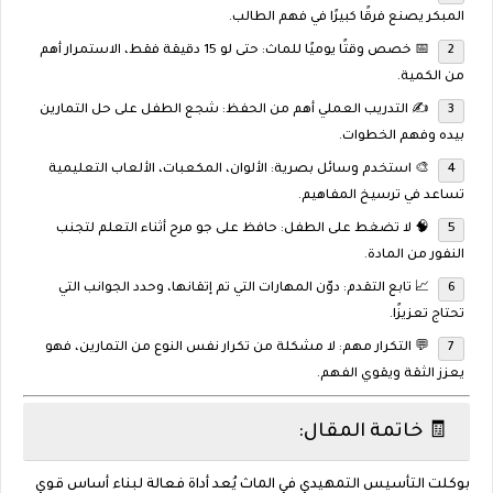
المبكر يصنع فرقًا كبيرًا في فهم الطالب.
📅
خصص وقتًا يوميًا للماث
: حتى لو 15 دقيقة فقط، الاستمرار أهم
من الكمية.
✍️
التدريب العملي أهم من الحفظ
: شجع الطفل على حل التمارين
بيده وفهم الخطوات.
🎨
استخدم وسائل بصرية
: الألوان، المكعبات، الألعاب التعليمية
تساعد في ترسيخ المفاهيم.
🧠
لا تضغط على الطفل
: حافظ على جو مرح أثناء التعلم لتجنب
النفور من المادة.
📈
تابع التقدم
: دوّن المهارات التي تم إتقانها، وحدد الجوانب التي
تحتاج تعزيزًا.
💬
التكرار مهم
: لا مشكلة من تكرار نفس النوع من التمارين، فهو
يعزز الثقة ويقوي الفهم.
🧾 خاتمة المقال:
بوكلت التأسيس التمهيدي في الماث يُعد أداة فعالة لبناء أساس قوي