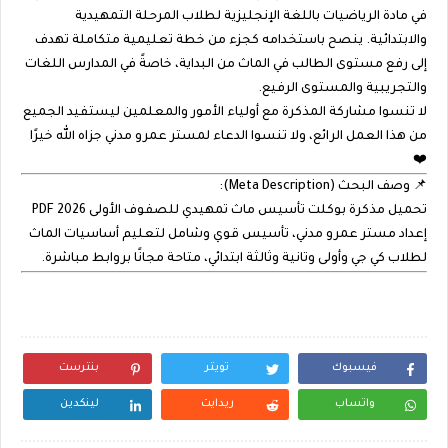
في مادة الرياضيات باللغة الإنجليزية لطلاب المرحلة التمهيدية
والابتدائية. ينصح باستخدامه كجزء من خطة تعليمية متكاملة تهدف
إلى رفع مستوى الطالب في الماث من البداية، خاصةً في المدارس اللغات
والتجريبية والمستوى الرفيع.
لا تنسوا مشاركة المذكرة مع أولياء الأمور والمعلمين ليستفيد الجميع
من هذا العمل الرائع، ولا تنسوا الدعاء لمستر
عمرو مدني
جزاه الله خيرًا
❤️
📌
وصف البحث (Meta Description):
تحميل مذكرة بوكلت تأسيس ماث تمهيدي للصفوف الأولى 2026 PDF
إعداد مستر عمرو مدني، تأسيس قوي وشامل لتعليم أساسيات الماث
لطلاب كي جي وأولى وتانية وثالثة ابتدائي، متاحة مجانًا بروابط مباشرة.
فيسبوك
تويتر
بنترست
واتساب
ريدايت
لينكدين