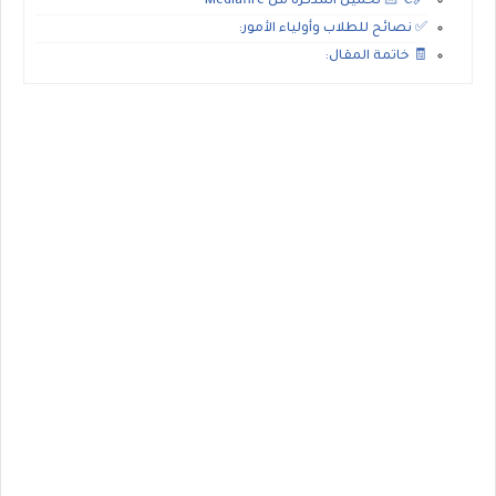
🔗👈🏻 تحميل المذكرة من Mediafire
✅ نصائح للطلاب وأولياء الأمور:
🧾 خاتمة المقال: