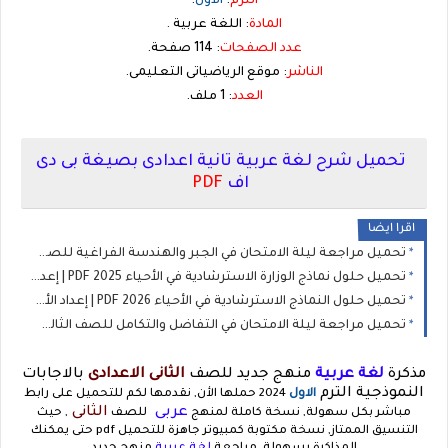
الترم
:
الاول
.
المادة
: اللغة عربية .
عدد الصفحات
: 114 صفحة.
الناشر
: موقع الرياضياتى التعليمى.
العدد
: 1 ملف.
تحميل شرح لغة عربية تانية اعدادى بصيغة بى دى
اف
PDF
اقرا ايضا
تحميل مراجعة ليلة الامتحان في الجبر والهندسة الفراغية للصف الثالث الثانوي 2026 PDF | إعداد الأستاذ سعد حجازي
تحميل حلول نماذج الوزارة الاسترشادية في الأحياء 2025 PDF | إعداد الأستاذ حسن محرم
تحميل حلول النماذج الاسترشادية في الأحياء 2026 PDF | إعداد الأستاذ حسن محرم
تحميل مراجعة ليلة الامتحان في التفاضل والتكامل للصف الثالث الثانوي 2026 PDF | إعداد الأستاذ محمد مغاوري
مذكرة
لغة عربية
منهج جديد للصف
الثانى
الاعدادى
بالاجابات
النموذجية الترم
الاول
2024 حملها الأن, نقدمها لكم للتحميل على رابط
عربى
الثانى
مباشر بكل سهولة, نسخة كاملة لمنهج
للصف
, حيث
التنسيق الممتاز, نسخة مكتوبة كمبيوتر جاهزة للتحميل pdf حتى يمكنك