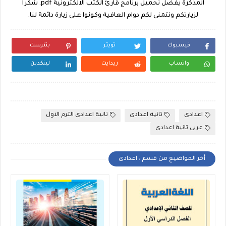
المذكرة يفضل تحميل برنامج قارئ الكتب الالكترونية pdf, شكراً
لزيارتكم ونتمنى لكم دوام العافية وكونوا على زيارة دائمة لنا.
فيسبوك
تويتر
بنترست
واتساب
ريدايت
لينكدين
اعدادى
تانية اعدادى
تانية اعدادى الترم الاول
عربى تانية اعدادى
أخر المواضيع من قسم : اعدادى