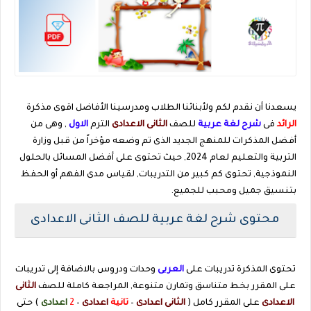
يسعدنا أن نقدم لكم ولأبنائنا الطلاب ومدرسينا الأفاضل اقوى مذكرة
الرائد
فى
شرح
لغة عربية
للصف
الثانى الاعدادى
الترم
الاول
, وهى من
أفضل المذكرات للمنهج الجديد الذى تم وضعه مؤخراً من قبل وزارة
التربية والتعليم لعام 2024, حيث تحتوى على أفضل المسائل بالحلول
النموذجية, تحتوى كم كبير من التدريبات, لقياس مدى الفهم أو الحفظ
بتنسيق جميل ومحبب للجميع.
محتوى شرح لغة عربية للصف الثانى الاعدادى
تحتوى المذكرة تدريبات على
العربى
وحدات ودروس بالاضافة إلى تدريبات
على المقرر بخط متناسق وتمارن متنوعة, المراجعة كاملة للصف
الثانى
الاعدادى
على المقرر كامل (
الثانى اعدادى
–
تانية
اعدادى
–
2
اعدادى
) حتى