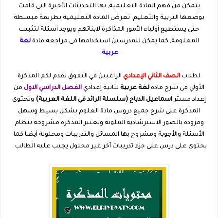
يتمكن من فهم المادة التعليمية, بها التحديثات الأخيرة التى قامت
بوضعها التربية والتعليم, تعرض المادة التعليمية بطريقة مبسطة
حتى يستطيع أولياء الأمور المذاكرة لابنائهم ويوجد أسئلة لتثبيت
المعلومة, كما يمكن للمدرسين استخدامها فى مراجعة مادة
لغة
عربية
.
لطلاب
الصف الثاني الإعدادي
الراغبين في التفوق نقدم لكم المذكرة
الأولي فى شرح مادة
لغة عربية
لتانية إعدادي
الفصل الدراسي
الاول
من
إعداد مستر
اسماعيل الدباح (سلسلة الرائد في اللغة العربية)
وتحتوى
المذكرة على شرح جميع دروس مادة العلوم بشكل بسيط وسهل
ومزودة بالصور الاسترشادية الملونة وتعتبر المذكرة مشروحة بنظام
الأسئلة والأجوبة ومشروح بها المسائل والتدريبات ومحلولة أيضا كما
يحتوى على درس على جزء تدريبات آخر غير محلول يجيب عليه الطالب .