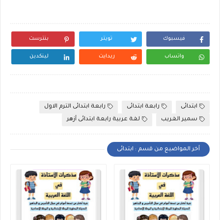
فيسبوك
تويتر
بنترست
واتساب
ريدايت
لينكدين
ابتدائى
رابعة ابتدائى
رابعة ابتدائى الترم الاول
سمير الغريب
لغة عربية رابعة ابتدائى أزهر
أخر المواضيع من قسم : ابتدائى