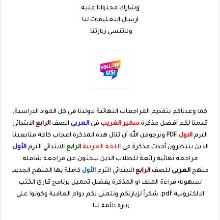
وشارك محتوانا عليه
ارسال التعليقات لنا
ولاتنسى زيارتنا.
كما وعدناكم بتقديم المراجعات النهائية لاولدنا فى كل المواد الدراسية,
قدمنا لكم أفضل مذكرة
سمير الغريب
فى
العربى
الصف
الرابع
الابتدائى
الترم
الاول
PDF ونرجومن الله أن تنال هذه المذكرة اعجاب كافة متابعينا
الذين ينتظرون أحدث مذكرة فى
اللغة العربية
الرابع
الابتدائي الترم
الأول
,
مراجعة نهائية رائعة للطلاب الذين يبحثون عن مراجعة شاملة
منهج
العربى
للصف
الرابع
الابتدائي الترم
الأول
كاملة بها المنهج الجديد,
لسهولة قراءة الملف او المذكرة يفضل تحميل برنامج قارئ الكتب
الالكترونية pdf, شكراً لزيارتكم ونتمنى لكم دوام العافية وكونوا على
زيارة دائمة لنا.