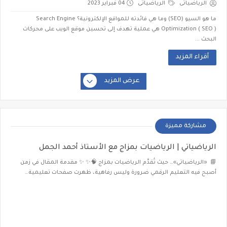
الرياضياتى
الرياضياتى
04 فبراير 2023
ما هو السيو (SEO) وما هي فائدته للمواقع الإلكترونية؟ Search Engine
Optimization ( SEO ) هي عملية تهدف إلى تحسين موقع الويب على محركات
البحث ...
أقراء المزيد
عرض المزيد
مشاركة مميزة
الرياضياتي | الرياضيات بمزاج مع الأستاذ أحمد الجمل
📘 «الرياضياتي»… حيث تُقدَّم الرياضيات بمزاج 🧠✨ ✨ مقدمة المقال في زمن
أصبح فيه التعليم الرقمي ضرورة وليس رفاهية، ظهرت صفحات تعليمية…