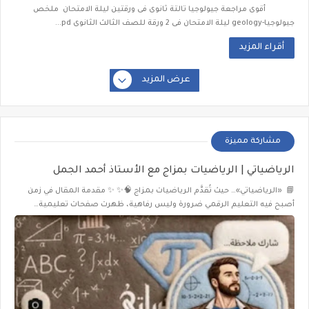
أقوى مراجعة جيولوجيا تالتة ثانوى فى ورقتين ليلة الامتحان ملخص
جيولوجيا-geology ليلة الامتحان فى 2 ورقة للصف الثالث الثانوى pd...
أقراء المزيد
عرض المزيد
مشاركة مميزة
الرياضياتي | الرياضيات بمزاج مع الأستاذ أحمد الجمل
📘 «الرياضياتي»… حيث تُقدَّم الرياضيات بمزاج 🧠✨ ✨ مقدمة المقال في زمن
أصبح فيه التعليم الرقمي ضرورة وليس رفاهية، ظهرت صفحات تعليمية…