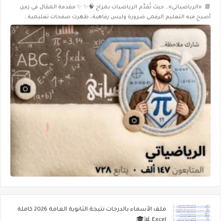
📘 «الرياضياتي»… حيث تُقدَّم الرياضيات بمزاج 🧠✨ ✨ مقدمة المقال في زمن
أصبح فيه التعليم الرقمي ضرورة وليس رفاهية، ظهرت صفحات تعليمية…
ملف الأسماء بالدرجات نتيجة الثانوية العامة 2026 كاملة
Excel 📊🎓